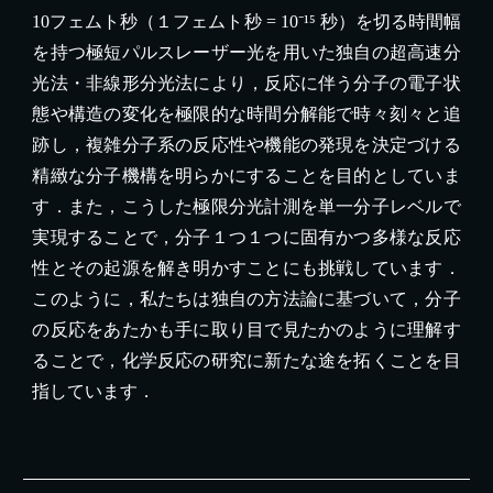
10フェムト秒（１フェムト秒 = 10⁻¹⁵ 秒）を切る時間幅
を持つ極短パルスレーザー光を用いた独自の超高速分
光法・非線形分光法により，反応に伴う分子の電子状
態や構造の変化を極限的な時間分解能で時々刻々と追
跡し，複雑分子系の反応性や機能の発現を決定づける
精緻な分子機構を明らかにすることを目的としていま
す．また，こうした極限分光計測を単一分子レベルで
実現することで，分子１つ１つに固有かつ多様な反応
性とその起源を解き明かすことにも挑戦しています．
このように，私たちは独自の方法論に基づいて，分子
の反応をあたかも手に取り目で見たかのように理解す
ることで，化学反応の研究に新たな途を拓くことを目
指しています．