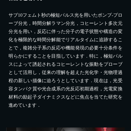
サブ10フェムト秒の極短パルス光を用いたポンプ-プロ
ーブ分光，時間分解ラマン分光，コヒーレント多次元
分光を用い，反応に伴った分子の電子状態や構造の変
化を極限的な時間分解能でリアルタイムに追跡するこ
とで，複雑分子系の反応や機能発現の必要十分条件を
明らかにすることを目指しています．特に，極短パル
スによって誘起されるコヒーレントな振動をプローブ
として活用し，従来の理解を超えた光化学・光物理過
程の新しい描像に迫ろうとしています．現在は，
光受
容タンパク質や光合成系の光反応初期過程，
光電変換
材料
の励起子ダイナミクスなど
に焦点を当てた研究を
進めています．