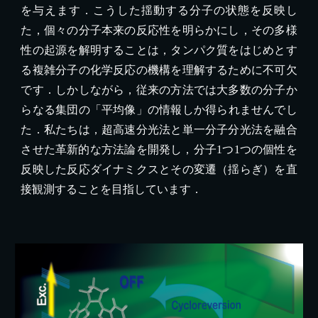
を与えます．こうした揺動する分子の状態を反映し
た，個々の分子本来の反応性を明らかにし，その多様
性の起源を解明することは，タンパク質をはじめとす
る複雑分子の化学反応の機構を理解するために不可欠
です．しかしながら，
従来の
方法
では大多数の分子か
らなる集団の
「
平均像
」の
情報
しか得られませんでし
た
．
私たちは，超高速分光法と単一分子分光法を融合
させた革新的な方法論を開発し，分子1つ1つの個性を
反映した反応ダイナミクスとその変遷（揺らぎ）を直
接観測することを目指しています．