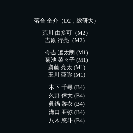
落合 奎介
（D2，総研大）
荒川 由多可
（M
2
）
吉原 行亮
（M
2
）
今吉 遼太朗 (M1)
菊池 菜々子
(M1)
齋藤 亮太
(M1)
玉川 亜弥
(M1)
木下 千尋
(
B4
)
久野 倖大
(B4)
眞鍋 黎衣
(B4)
溝口 亜弥
(B4)
八木 悠斗
(B4)