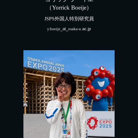
（
Yorrick Boeije
）
JSPS外国人特別研究員
y.boeije
_at_
osaka-u
.ac.jp