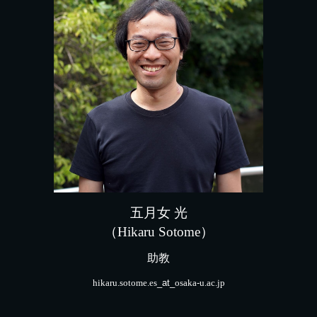
五月女
光
（
Hikaru Sotome
）
助教
hikaru.sotome.es
_at_
osaka-u.ac.jp