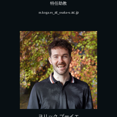
特任助教
m.koga.es
_at_
osaka-u
.ac.jp
ヨリック ブーイエ