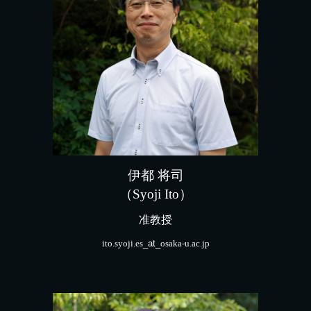
伊都
将司
（Syoji Ito）
准教授
ito.syoji.es
_at_
osaka-u.ac.jp