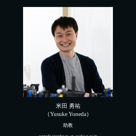
米田 勇祐
（Yusuke Yoneda）
助教
yoneda.yusuke.es_at_osaka-u.ac.jp