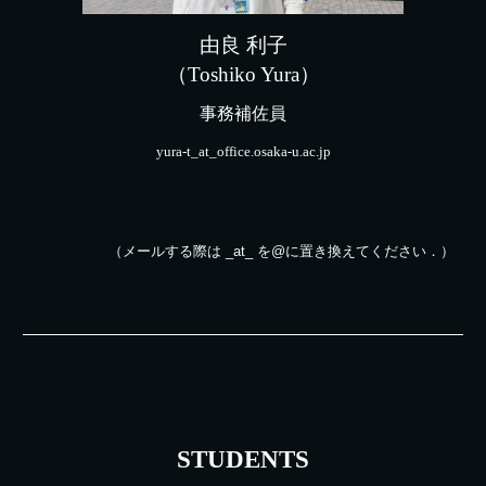
由良
利子
（
Toshiko Yura
）
事務補佐員
yura-t_at_office.osaka-u.ac.jp
（
メールする際は _at_
を
@
に置き換えてください．）
STUDENTS