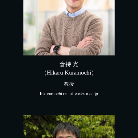
倉持 光
（
Hikaru Kuramochi
）
教授
h.kuramochi.es
_at_
osaka-u
.ac.jp