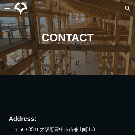
Skip to main content
Skip to navigation
CONTACT
Address:
〒
560
-85
31
大阪府豊中市待兼山町1-3