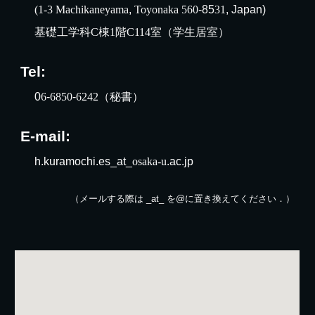
(1-3
Machikaneyama
,
Toyonaka
560
-85
31
, Japan)
基礎工学科C棟1階C114室（学生居室）
Tel:
0
6
-
6850
-
6242（秘書）
E-mail:
h.kuramochi.es_at_
osaka-u
.ac.jp
（
メールする際は _at_
を
@
に置き換えてください．）